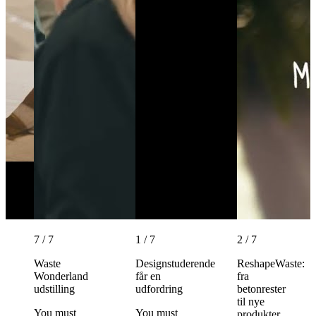
7 / 7
1 / 7
2 / 7
Waste
Designstuderende
ReshapeWaste:
Wonderland
får en
fra
udstilling
udfordring
betonrester
til nye
You must
You must
produkter