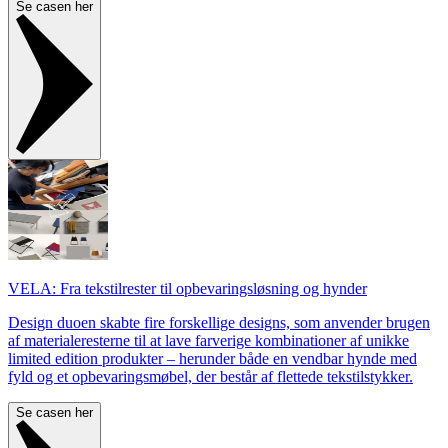
Se casen her
VELA: Fra tekstilrester til opbevaringsløsning og hynder
Design duoen skabte fire forskellige designs, som anvender brugen
af materialeresterne til at lave farverige kombinationer af unikke
limited edition produkter – herunder både en vendbar hynde med
fyld og et opbevaringsmøbel, der består af flettede tekstilstykker.
Se casen her