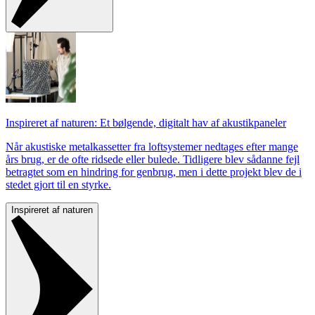
Inspireret af naturen: Et bølgende, digitalt hav af akustikpaneler
Når akustiske metalkassetter fra loftsystemer nedtages efter mange
års brug, er de ofte ridsede eller bulede. Tidligere blev sådanne fejl
betragtet som en hindring for genbrug, men i dette projekt blev de i
stedet gjort til en styrke.
Inspireret af naturen