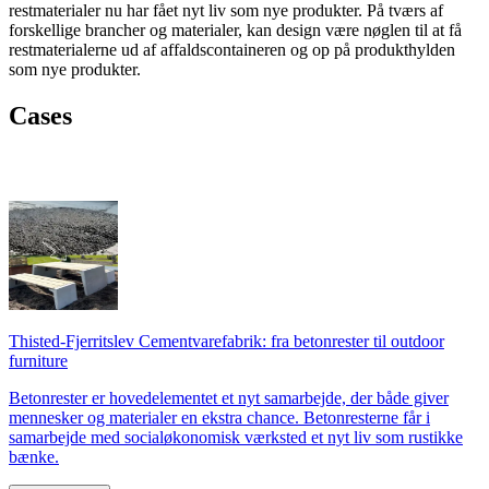
restmaterialer nu har fået nyt liv som nye produkter. På tværs af
forskellige brancher og materialer, kan design være nøglen til at få
restmaterialerne ud af affaldscontaineren og op på produkthylden
som nye produkter.
Cases
Thisted-Fjerritslev Cementvarefabrik: fra betonrester til outdoor
furniture
Betonrester er hovedelementet et nyt samarbejde, der både giver
mennesker og materialer en ekstra chance. Betonresterne får i
samarbejde med socialøkonomisk værksted et nyt liv som rustikke
bænke.