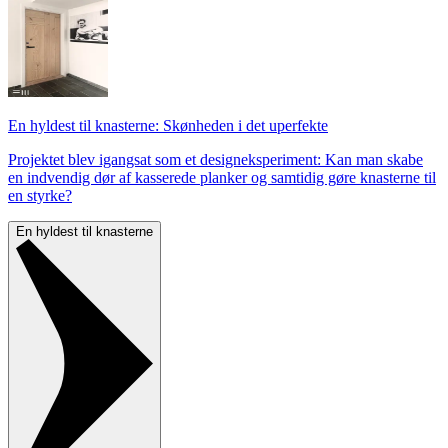
En hyldest til knasterne: Skønheden i det uperfekte
Projektet blev igangsat som et designeksperiment: Kan man skabe
en indvendig dør af kasserede planker og samtidig gøre knasterne til
en styrke?
En hyldest til knasterne