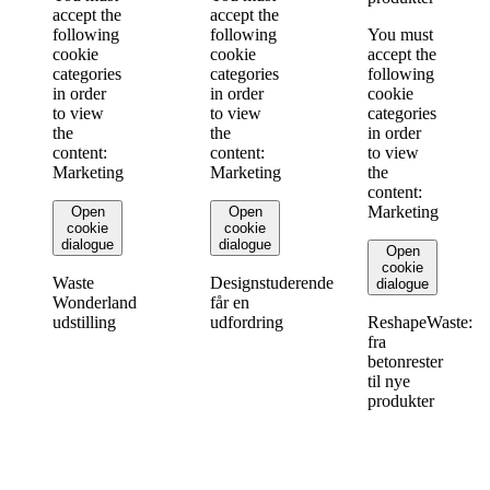
accept the
accept the
following
following
You must
cookie
cookie
accept the
categories
categories
following
in order
in order
cookie
to view
to view
categories
the
the
in order
content:
content:
to view
Marketing
Marketing
the
content:
Marketing
Open
Open
cookie
cookie
dialogue
dialogue
Open
cookie
Waste
Designstuderende
dialogue
Wonderland
får en
udstilling
udfordring
ReshapeWaste:
fra
betonrester
til nye
produkter